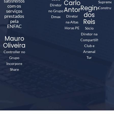
satisfeitos
Carlos
Supreme
Diretor
com os
Reginaldo
Antonio
Construt
serviços
no Grupo
dos
prestados
Diretor
Dmax
Reis
pela
na Altas
ENFAC
Horas PE
Sócio
Diretor na
Mauro
Compartilha
Oliveira
Club e
Arsenal
Controller no
Tur
Grupo
Incorpore
Share