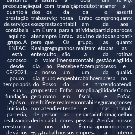
preocupação
qualidade
com
transição
produtos
tratamento
a
quanto à
dos
os
da
da
e
asserti
prestação
trabalhos
serviços
nossa
Enfac
compromisso
quanto
de serviços
executados,
prestados.
contabilidade
em
de
aos
contábeis
um
É uma
para a
atividade
participar
process
aqui no
atendimento
empresa
Enfac.
aqui no
de todas
proativ
grupo. A
personalizado.
que
Os
grupo,
as
quanto
ENFAC
Realmente
agrega
ganhos
realizam
etapas
as
está
entendem
muito
são
a
da
rotinas,
conosco
o
valor
imensuráveis.
contabilidade
gestão e
agilida
desde
dia
ao
Percebemos
e fazem
processos
e
09/2021,
a
nosso
um
um
da
qualida
pouco
dia
grupo.
empenho
trabalho
empresa,
no
tempo após
do
Posso
da
de
trazendo
atendim
sua
grupo,
destacar
Enfac
compliance
agilidade
Com a
fundação.
gerando
como
em
fiscal,
e
Enfac,
Após o
melhores
diferencias
realmente
contábil
segurança
conseg
início da
tomadas
atendimento
entender
e
nas
trabalh
parceria,
de
personalizado,
as
departamento
informações.
melhor
realizamos
decisão.
qualidade
dores
pessoal.
A enfac
nossos
reestruturação
nos
dos
É uma
aproximou
process
de vários
trabalhos.
nossos
empresa
a
interno
Tunico