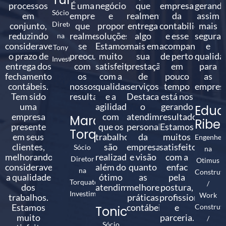
processos
É uma
negócios
que
empresa
gerand
Sócio
em
empresa
e
realmente
da
assim
Diretor
conjunto,
que
propor
entrega
contabilidade,
mais
reduzindo
realmente
soluções.
algo
e esse
seguran
na
consideravelmente
se
Estamos
mais em
acompanhament
e
Tony
o prazo de
preocupa
muito
sua
de perto
qualida
Investimentos
entrega dos
com
satisfeitos
prestação
em
para
fechamentos
os
com a
de
pouco
as
contábeis.
nossos
qualidade
serviços.
tempo
empresa
Tem sido
resultados.
e a
Destacamos
está nos
uma
agilidade
o
gerando
Edua
empresa
com
atendimento
resultados.
Marcelo
Ribei
presente
que os
personalizado
Estamos
Torquato
em seus
trabalhos
da
muitos
Engenhei
clientes,
são
empresa
satisfeitos
Sócio
na
melhorando
realizados,
e visão
com a
Diretor
Otimus
consideravelmente
além do
quanto
enfac
na
Construt
a qualidade
ótimo
as
pela
Torquato
/
dos
atendimento.
melhores
postura,
Investimentos
Work
trabalhos.
práticas
profissionalismo
Estamos
contábeis.
e
Construt
Tonico
muito
parceria.
/
Sócio