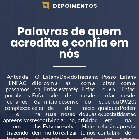
DEPOIMENTOS
Palavras de quem
acredita e confia em
nós
Antes da
O
Estamos
Devido
Iniciamos
Posso
Estamo
ENFAC
diferencial
com a
as
com a
dizer
com a
passamos
da
Enfac
estratégias
Enfac
que a
Enfac
por alguns
Enfac
desde
de
desde
enfac
desde
cenários
é a
início
desenvolvimento
do
superou
09/202
complexos
celeridade
de
do
início
qualquer
Podem
e
na
suas
nosso
de suas
expectativa
destaca
apreensivos,
resolução
atividades.
grupo,
atividades.
em
na
nos
das
Estamos
resolvemos
Hoje
relação a
prestaç
trazendo
demandas,
muito
realizar
temos
contabilidade,
de
bastante
a
satisfeitos
a
dois
um
serviço